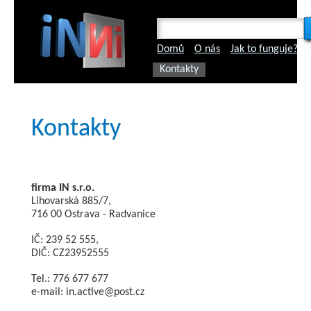
Domů
O nás
Jak to funguje?
Kontakty
Kontakty
firma IN s.r.o.
Lihovarská 885/7,
716 00 Ostrava - Radvanice
IČ: 239 52 555,
DIČ: CZ23952555
Tel.: 776 677 677
e-mail: in.active@post.cz