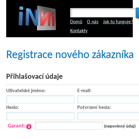
Domů
O nás
Jak to funguje?
Kontakty
Registrace nového zákazníka
Přihlašovací údaje
Uživatelské jméno:
E-mail:
Heslo:
Potvrzení hesla:
Garant:
(nepovinný údaj)